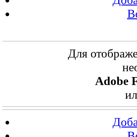
В
Облако ссылок
Для отображе
не
Adobe F
и
Доба
В