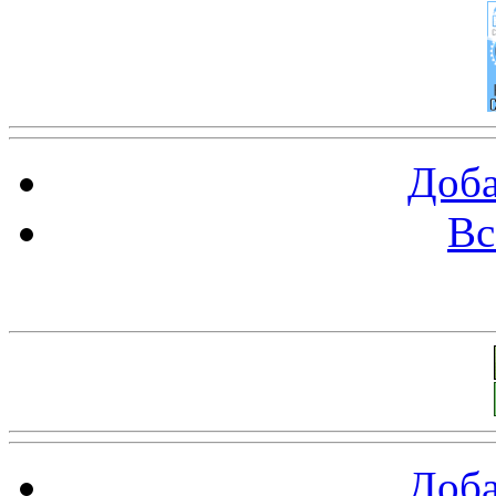
Доба
Вс
Баннеры 88х31
Доба