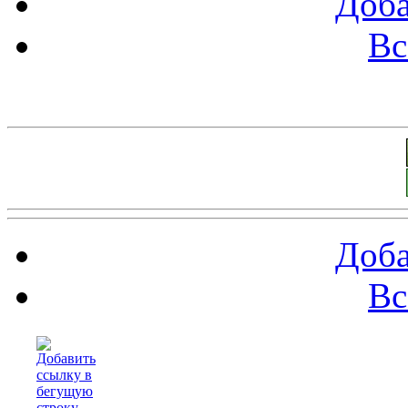
Доба
Вс
Баннеры 88х31
Доба
Вс