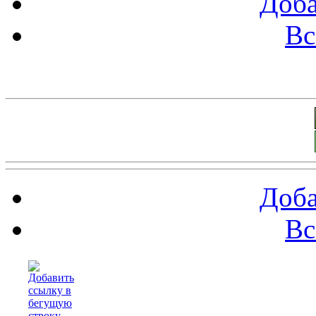
Доба
Вс
Баннеры 88х31
Доба
Вс