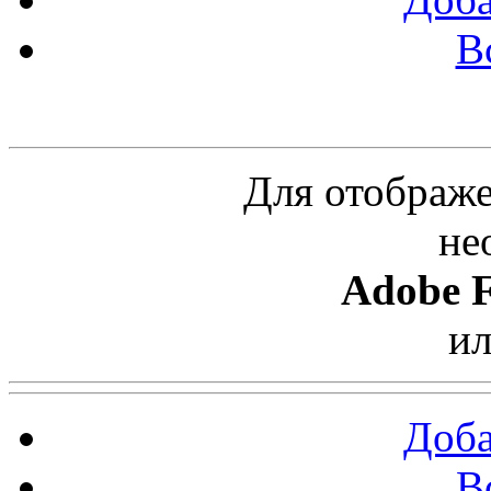
В
Облако ссылок
Для отображе
не
Adobe F
и
Доба
В