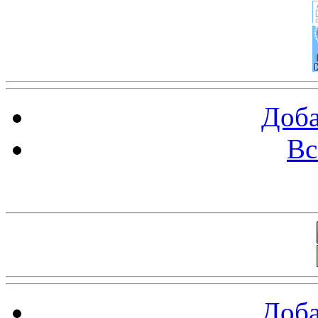
Доба
Вс
Баннеры 88х31
Доба