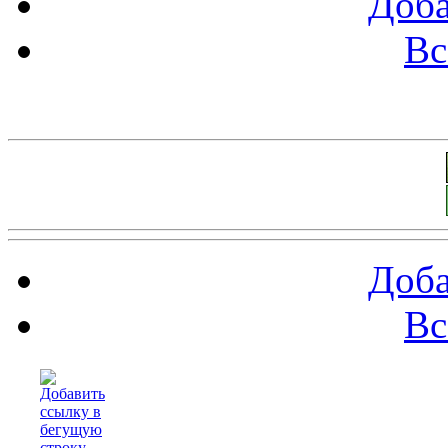
Доба
Вс
Баннеры 88х31
Доба
Вс