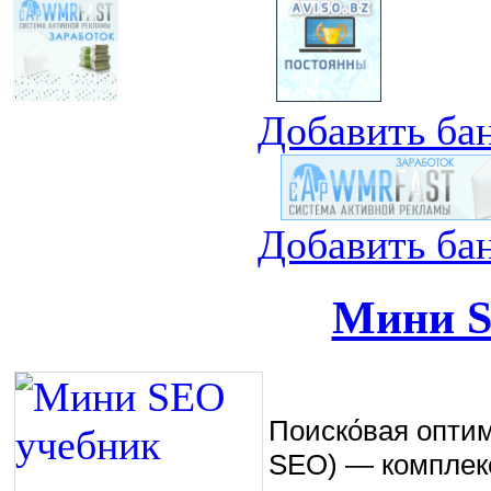
Добавить ба
Добавить ба
Мини S
Поиско́вая оптими
SEO) — комплекс