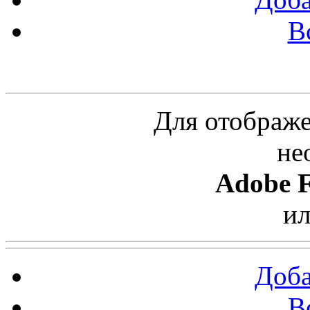
В
Облако ссылок
Для отображе
не
Adobe F
и
Доба
В