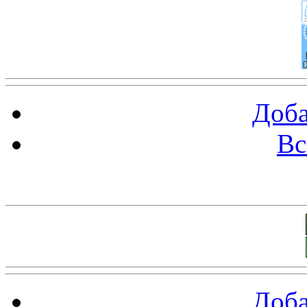
Доба
Вс
Баннеры 88х31
Доба