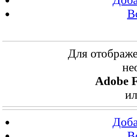
В
Облако ссылок
Для отображе
не
Adobe F
и
Доба
В