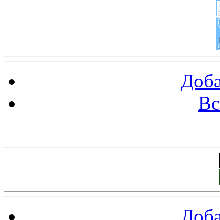
Доба
Вс
Баннеры 88х31
Доба