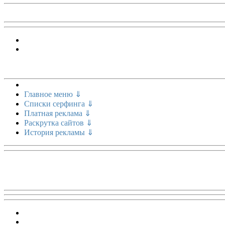
Меню сайта
Главное меню ⇓
Списки серфинга ⇓
Платная реклама ⇓
Раскрутка сайтов ⇓
История рекламы ⇓
Топ 5 сайтов