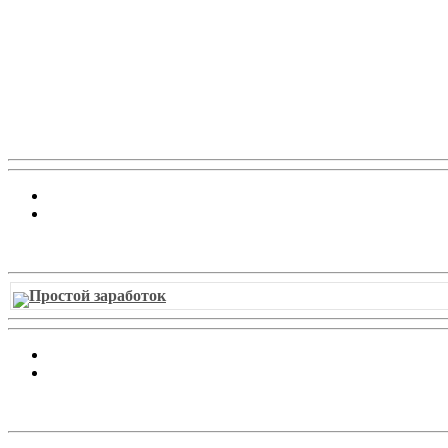
Витрина ссылок
Простой заработок
Облако ссылок