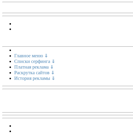
Меню сайта
Главное меню ⇓
Списки серфинга ⇓
Платная реклама ⇓
Раскрутка сайтов ⇓
История рекламы ⇓
Топ 5 сайтов