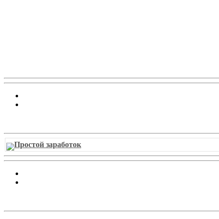
Витрина ссылок
Простой заработок
Облако ссылок