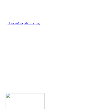
…
остой заработок
(106)