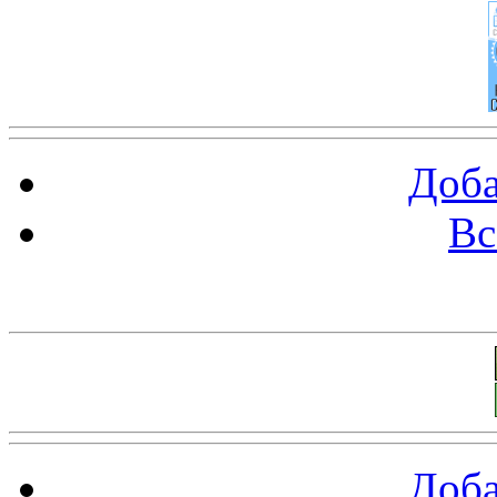
Доба
Вс
Баннеры 88х31
Доба