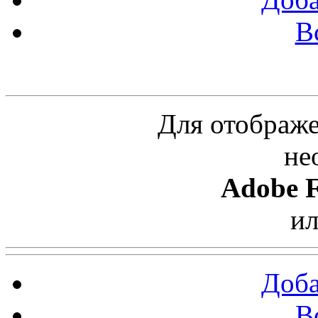
В
Облако ссылок
Для отображе
не
Adobe F
и
Доба
В